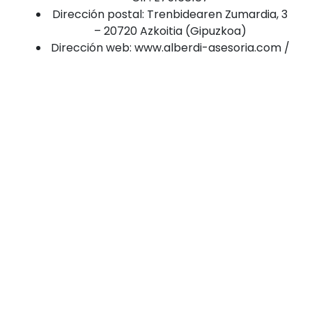
Dirección postal: Trenbidearen Zumardia, 3
– 20720 Azkoitia (Gipuzkoa)
Dirección web: www.alberdi-asesoria.com /
www.alberdi-inmobiliaria.com
E-mail de contacto: info@alberdi-
asesoria.com / info@alberdi-
inmobiliaria.com
Tfno. de contacto: 943-852514
Finalidad y duración del
tratamiento de tus
datos personales
Cada vez que ALBERDI ASESORÍA –
INMOBILIARIA solicite al Usuario sus
datos personales, le informará
expresamente, en el momento de la